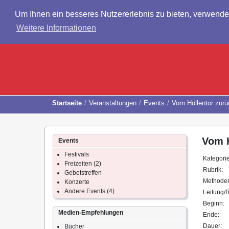
Um Ihnen ein besseres Nutzererlebnis zu bieten, verwend
Weitere Informationen
Startseite
Veranstaltungen
Events
Vom Höllentor zurü
Vom H
Events
Festivals
Kategori
Freizeiten (2)
Rubrik:
Gebetstreffen
Methode
Konzerte
Andere Events (4)
Leitung/R
Beginn:
Medien-Empfehlungen
Ende:
Dauer:
Bücher