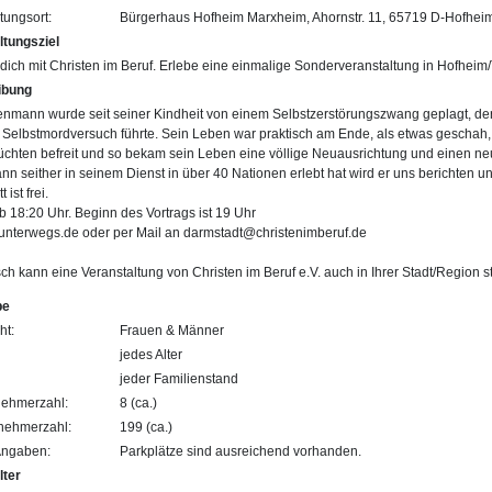
tungsort:
Bürgerhaus Hofheim Marxheim, Ahornstr. 11, 65719 D-Hofhe
ltungsziel
dich mit Christen im Beruf. Erlebe eine einmalige Sonderveranstaltung in Hofheim
ibung
enmann wurde seit seiner Kindheit von einem Selbstzerstörungszwang geplagt, de
 Selbstmordversuch führte. Sein Leben war praktisch am Ende, als etwas geschah
üchten befreit und so bekam sein Leben eine völlige Neuausrichtung und einen n
 seither in seinem Dienst in über 40 Nationen erlebt hat wird er uns berichten 
t ist frei.
b 18:20 Uhr. Beginn des Vortrags ist 19 Uhr
nterwegs.de oder per Mail an darmstadt@christenimberuf.de
h kann eine Veranstaltung von Christen im Beruf e.V. auch in Ihrer Stadt/Region
pe
ht:
Frauen & Männer
jedes Alter
jeder Familienstand
nehmerzahl:
8 (ca.)
lnehmerzahl:
199 (ca.)
Angaben:
Parkplätze sind ausreichend vorhanden.
lter