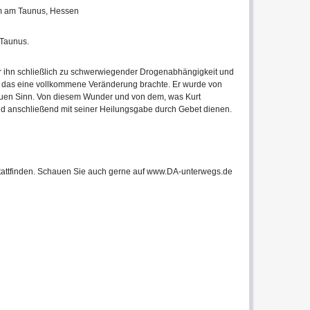
im am Taunus, Hessen
/Taunus.
r ihn schließlich zu schwerwiegender Drogenabhängigkeit und
, das eine vollkommene Veränderung brachte. Er wurde von
euen Sinn. Von diesem Wunder und von dem, was Kurt
und anschließend mit seiner Heilungsgabe durch Gebet dienen.
 stattfinden. Schauen Sie auch gerne auf www.DA-unterwegs.de