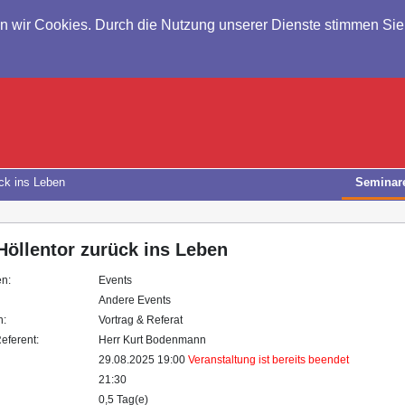
en wir Cookies. Durch die Nutzung unserer Dienste stimmen Si
ck ins Leben
Seminar
öllentor zurück ins Leben
en:
Events
Andere Events
n:
Vortrag & Referat
eferent:
Herr Kurt Bodenmann
29.08.2025 19:00
Veranstaltung ist bereits beendet
21:30
0,5 Tag(e)