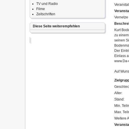
TV und Radio
Veranstal
Filme
Veransta
Zeitschriften
Vernetze 
Beschre
Diese Seite weiterempfehlen
Kurt Bod
zu einem
seinen S
Bodenmann
Der Eintrit
Einlass a
www.Da-u
Auf Wunsc
Zielgrup
Geschlec
Alter:
Stand:
Min. Teil
Max. Tei
Weitere 
Veransta