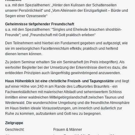
u.a. mit den Spezialthemen: „Hinter den Kulissen der Schattenseiten
unserer Persönlichkeit“ und „Vom Alleinsein der Einzigartigkeit – Bürde und
Segen einer Ozeanseele“
Geheimnisse tiefgehender Freundschaft
u.a. mit den Spezialthemen: "Singles und Eheleute brauchen shoshbin-
Freunde"; und „Freundschaft mit Gott praktisch erleben“
Den Teilnehmern wird hierbei ein Fundament gegeben und aufgezeigt, wie
sie im seelsorglichen Facettenreichtum effektiv, praktisch und helfend
dienen lernen können.
Zu jedem Seminar erhalten Sie ein Seminarheft (im Preis inbegriffen). Als
wertvoller Begleiter bei der Umsetzung der Erkenntnisse dient es dazu, die
entdeckten Prinzipien auch längerfristig gewinnbringend anzuwenden.
Haus Höhenblick ist eine christliche Freizeit- und Tagungsstätte
und liegt
auf einer Höhe von 240 m am Rande des Luftkurortes Braunfels - ein
Fachwerkstädtchen mit malerischer Altstadt und sehenswertem Schloss
inmitten einer waldreichen Mittelgebirgslandschaft zwischen Taunus und
Westerwald. Die wunderschöne Umgebung und die freundliche Atmosphäre
im Haus bieten ideale Voraussetzungen, um innerlich und äußerlich zur
Ruhe zu kommen, aufzutanken und Gott neu zu begegnen.
Zielgruppe
Geschlecht:
Frauen & Männer