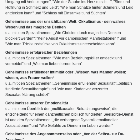
Umgang mit Verletzungen"; "Wie der Glaube ins Herz rutscht..."; "Sinn und
Hoffnung in Schmerz und Leid"; "Wie man Schätze hinter Schmerz und Leid
entdecken kann" und "Schluss mit Einsamkeit und Süchten"
Geheimnisse aus der unsichtbaren Welt: Okkultismus - sein wahres
Wesen und das magische Denken
u.a. mit den Spezialthemen: „Wie Christen durch magisches Denken
blockiert werden"; "Keine Angst vor dämonischen Manifestationen!" und
"Wie man Trickkunststücke von Okkultismus unterscheiden kann"
Geheimnisse erfolgreicher Beziehungen
u.a. mit den Spezialthemen: "Wie man Beziehungskiller entdeckt und
vermeidet" und „Wie man lieben lernen kann"
Geheimnisse erfüllender Intimität oder „Wissen, was Männer wollen;
wissen, was Frauen wollen“
u.a. mit den Spezialthemen: „Geheimnisse erfüllender Sexualität“; „biblisch
fundierte Sexualtherapie“ und "wie man Kinder vor verzerrter
Sexualaufklärung schützt"
Geheimnisse unserer Emotionalität
u.a. mit dem Überblick der „multikausalen Betrachtungsweise", die
entscheidend für einen ganzheitlichen biblisch fundierten Seelsorge-Dienst
ist und den Spezialthemen: „die verborgene Dynamik emotioneller
Assoziationen" und "Wie Gefühle zu Dienern im Leben werden"
Geheimnisse des Angenommenseins oder „Von der Selbst- zur Du-
Annahme"