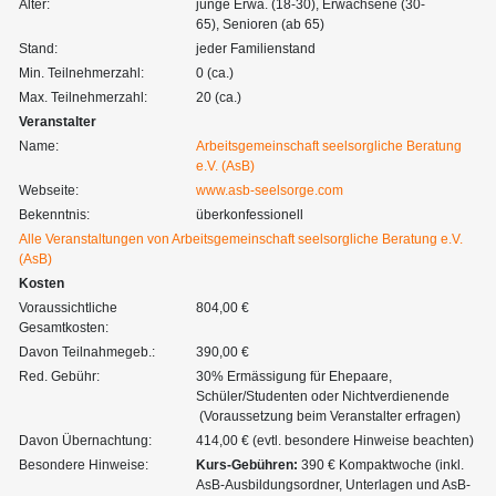
Alter:
junge Erwa. (18-30), Erwachsene (30-
65), Senioren (ab 65)
Stand:
jeder Familienstand
Min. Teilnehmerzahl:
0 (ca.)
Max. Teilnehmerzahl:
20 (ca.)
Veranstalter
Name:
Arbeitsgemeinschaft seelsorgliche Beratung
e.V. (AsB)
Webseite:
www.asb-seelsorge.com
Bekenntnis:
überkonfessionell
Alle Veranstaltungen von Arbeitsgemeinschaft seelsorgliche Beratung e.V.
(AsB)
Kosten
Voraussichtliche
804,00 €
Gesamtkosten:
Davon Teilnahmegeb.:
390,00 €
Red. Gebühr:
30% Ermässigung für Ehepaare,
Schüler/Studenten oder Nichtverdienende
(Voraussetzung beim Veranstalter erfragen)
Davon Übernachtung:
414,00 € (evtl. besondere Hinweise beachten)
Besondere Hinweise:
Kurs-Gebühren:
390 € Kompaktwoche (inkl.
AsB-Ausbildungsordner, Unterlagen und AsB-