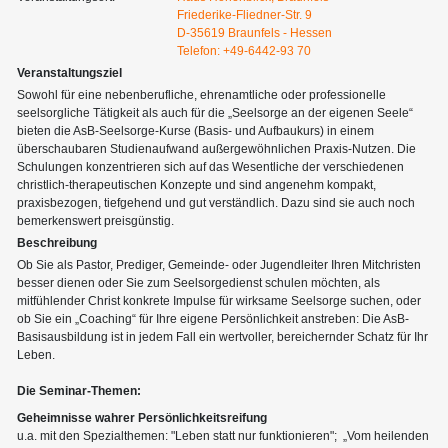
Friederike-Fliedner-Str. 9
D-35619 Braunfels - Hessen
Telefon: +49-6442-93 70
Veranstaltungsziel
Sowohl für eine nebenberufliche, ehrenamtliche oder professionelle
seelsorgliche Tätigkeit als auch für die „Seelsorge an der eigenen Seele“
bieten die AsB-Seelsorge-Kurse (Basis- und Aufbaukurs) in einem
überschaubaren Studienaufwand außergewöhnlichen Praxis-Nutzen. Die
Schulungen konzentrieren sich auf das Wesentliche der verschiedenen
christlich-therapeutischen Konzepte und sind angenehm kompakt,
praxisbezogen, tiefgehend und gut verständlich. Dazu sind sie auch noch
bemerkenswert preisgünstig.
Beschreibung
Ob Sie als Pastor, Prediger, Gemeinde- oder Jugendleiter Ihren Mitchristen
besser dienen oder Sie zum Seelsorgedienst schulen möchten, als
mitfühlender Christ konkrete Impulse für wirksame Seelsorge suchen, oder
ob Sie ein „Coaching“ für Ihre eigene Persönlichkeit anstreben: Die AsB-
Basisausbildung ist in jedem Fall ein wertvoller, bereichernder Schatz für Ihr
Leben.
Die Seminar-Themen:
Geheimnisse wahrer Persönlichkeitsreifung
u.a. mit den Spezialthemen: "Leben statt nur funktionieren"; „Vom heilenden