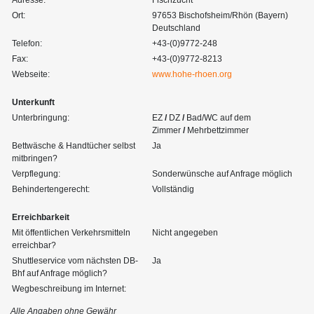
Ort:
97653 Bischofsheim/Rhön (Bayern)
Deutschland
Telefon:
+43-(0)9772-248
Fax:
+43-(0)9772-8213
Webseite:
www.hohe-rhoen.org
Unterkunft
Unterbringung:
EZ
/
DZ
/
Bad/WC auf dem
Zimmer
/
Mehrbettzimmer
Bettwäsche & Handtücher selbst
Ja
mitbringen?
Verpflegung:
Sonderwünsche auf Anfrage möglich
Behindertengerecht:
Vollständig
Erreichbarkeit
Mit öffentlichen Verkehrsmitteln
Nicht angegeben
erreichbar?
Shuttleservice vom nächsten DB-
Ja
Bhf auf Anfrage möglich?
Wegbeschreibung im Internet:
Alle Angaben ohne Gewähr