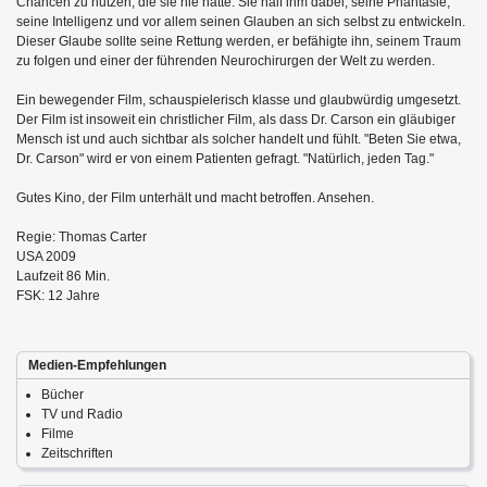
Chancen zu nutzen, die sie nie hatte. Sie half ihm dabei, seine Phantasie,
seine Intelligenz und vor allem seinen Glauben an sich selbst zu entwickeln.
Dieser Glaube sollte seine Rettung werden, er befähigte ihn, seinem Traum
zu folgen und einer der führenden Neurochirurgen der Welt zu werden.
Ein bewegender Film, schauspielerisch klasse und glaubwürdig umgesetzt.
Der Film ist insoweit ein christlicher Film, als dass Dr. Carson ein gläubiger
Mensch ist und auch sichtbar als solcher handelt und fühlt. "Beten Sie etwa,
Dr. Carson" wird er von einem Patienten gefragt. "Natürlich, jeden Tag."
Gutes Kino, der Film unterhält und macht betroffen. Ansehen.
Regie: Thomas Carter
USA 2009
Laufzeit 86 Min.
FSK: 12 Jahre
Medien-Empfehlungen
Bücher
TV und Radio
Filme
Zeitschriften