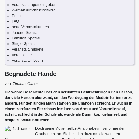
Veranstaltungen eingeben
Werben auf christ konkret
Preise
FAQ
neue Veranstaltungen
Jugend-Spezial
Familien-Spezial
Single-Spezial
Veranstaltungsorte
Veranstalter
Veranstalter-Login
Begnadete Hände
von:
Thomas Carter
Die wahre Geschichte über den berühmten Gehirnchirurgen Ben Carson,
der viele Hürden überwand, um den Werdegang der Medizin für immer zu
ändern. Für den jungen Mann standen die Chancen schlecht. Er wuchs in
einem zerrütteten Elternhaus inmitten von Armut und Vorurteilen auf,
schnitt schlecht in der Schule ab, wurde als Dummkopf gehänselt und
neigte zu Wutausbrüchen.
Doch seine Mutter, selbst Analphabetin, verlor nie den
Glauben an ihn. Sie hielt ihn dazu an, die wenigen