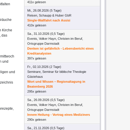
411x gelesen
tfalten
Mi., 26.08.2026 (5 Tage)
Reisen, Schaupp & Huber GbR
 Bräuche
Single-Wallfahrt nach Assisi
410x gelesen
n Kirche
Sa., 31.10.2026 (0,5 Tage)
, das
Events, Volker Hayn, Christen im Beruf,
Ortsgruppe Darmstadt
Denken ist gefährlich - Lebensbericht eines
Kreditanalysten
rmittwoch
397x gelesen
en und
Fr., 02.10.2026 (2 Tage)
iligen und
Seminare, Seminar für biblische Theologie
Gästehaus
Wort und Wissen – Regionaltagung in
zeichnis
Beatenberg 2026
295x gelesen
Sa., 26.09.2026 (0,5 Tage)
Events, Volker Hayn, Christen im Beruf,
nrezepte,
Ortsgruppe Darmstadt
Innere Heilung - Vortrag eines Mediziners
290x gelesen
Sa., 21.11.2026 (0,5 Tage)