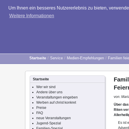
Um Ihnen ein besseres Nutzererlebnis zu bieten, verwend
Weitere Informationen
Startseite
Service
Medien-Empfehlungen
Familien fei
Famil
Startseite
Feier
Wer wir sind
Andere über uns
von:
Mari
Veranstaltungen eingeben
Werben auf christ konkret
Über das 
Preise
Riten ve
FAQ
Allerheil
neue Veranstaltungen
Es ist 
Jugend-Spezial
Advent
Familien-Spezial