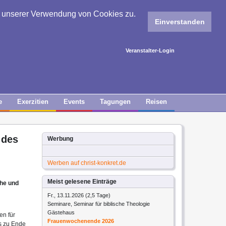
e unserer Verwendung von Cookies zu.
Einverstanden
Veranstalter-Login
e
Exerzitien
Events
Tagungen
Reisen
 des
Werbung
Werben auf christ-konkret.de
Meist gelesene Einträge
che und
Fr., 13.11.2026 (2,5 Tage)
Seminare, Seminar für biblische Theologie
Gästehaus
en für
Frauenwochenende 2026
s zu Ende