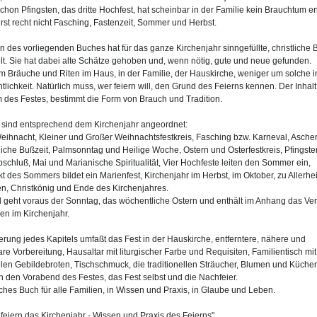
Schon Pfingsten, das dritte Hochfest, hat scheinbar in der Familie kein Brauchtum en
rst recht nicht Fasching, Fastenzeit, Sommer und Herbst.
in des vorliegenden Buches hat für das ganze Kirchenjahr sinngefüllte, christliche
. Sie hat dabei alte Schätze gehoben und, wenn nötig, gute und neue gefunden.
m Bräuche und Riten im Haus, in der Familie, der Hauskirche, weniger um solche i
ntlichkeit. Natürlich muss, wer feiern will, den Grund des Feierns kennen. Der Inhalt
 des Festes, bestimmt die Form von Brauch und Tradition.
 sind entsprechend dem Kirchenjahr angeordnet:
eihnacht, Kleiner und Großer Weihnachtsfestkreis, Fasching bzw. Karneval, Asche
liche Bußzeit, Palmsonntag und Heilige Woche, Ostern und Osterfestkreis, Pfingst
schluß, Mai und Marianische Spiritualität, Vier Hochfeste leiten den Sommer ein,
 des Sommers bildet ein Marienfest, Kirchenjahr im Herbst, im Oktober, zu Allerhe
en, Christkönig und Ende des Kirchenjahres.
d geht voraus der Sonntag, das wöchentliche Ostern und enthält im Anhang das Ver
gen im Kirchenjahr.
erung jedes Kapitels umfaßt das Fest in der Hauskirche, entferntere, nähere und
are Vorbereitung, Hausaltar mit liturgischer Farbe und Requisiten, Familientisch mit
ellen Gebildebroten, Tischschmuck, die traditionellen Sträucher, Blumen und Küche
ch den Vorabend des Festes, das Fest selbst und die Nachfeier.
eiches Buch für alle Familien, in Wissen und Praxis, in Glaube und Leben.
 feiern das Kirchenjahr - Wissen und Praxis des Feierns"