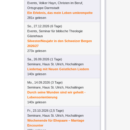
Events, Volker Hayn, Christen im Beruf,
Ortsgruppe Darmstadt
Ein Erlebnis, das mein Leben umkrempelte
281x gelesen
So., 27.12.2026 (6 Tage)
Events, Seminar für biblische Theologie
Gästehaus
Silvester/Neujahr in den Schweizer Bergen
2026/27
273x gelesen
Sa., 26.09.2026 (1 Tage)
Seminare, Haus St. Ulrich, Hochaltingen
Liedertag mit Neuen Geistlichen Liedern
140x gelesen
Mo., 14.09.2026 (3 Tage)
Seminare, Haus St. Ulrich, Hochaltingen
Durch seine Wunden sind wir geheilt -
Lebensorientierung
140x gelesen
Fr., 23.10.2026 (2,5 Tage)
Seminare, Haus St. Ulrich, Hochaltingen
Wochenende für Ehepaare – Marriage
Encounter