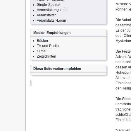
zu sein: 
Single-Spezial
können, e
Veranstaltungsorte
Veranstalter
Die Autor
Veranstalter-Login
gesammelt
Es geht u
Medien-Empfehlungen
oder Öffe
Bücher
Mysterium
TV und Radio
Filme
Die Feste
Zeitschriften
Advent, W
und öster
dessen Ab
Diese Seite weiterempfehlen
Höhepunkt
Allerseel
Einleiten
der Heili
Die Glied
unmittelb
tradition
schließli
Ein hilfr
"Familien