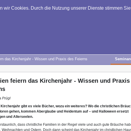
en wir Cookies. Durch die Nutzung unserer Dienste stimmen Si
ern das Kirchenjahr - Wissen und Praxis des Feierns
Seminar
ien feiern das Kirchenjahr - Wissen und Praxis
ns
a Prügl
Kirchenjahr gibt es viele Bücher, wozu ein weiteres? Wo die christlichen Bräu
rloren gehen, kommen Aberglaube und Heidentum auf – und Halloween ersetzt
igen und Allerseelen.
erstaunlich, dass christliche Familien in der Regel viele und auch gute Bräuche hab
, Weihnachten und Ostern. Doch dann scheint das Kirchenjahr im christlichen Hau