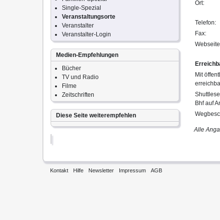
Ort:
Single-Spezial
Veranstaltungsorte
Telefon:
Veranstalter
Fax:
Veranstalter-Login
Webseite
Medien-Empfehlungen
Erreichb
Bücher
Mit öffen
TV und Radio
erreichb
Filme
Shuttles
Zeitschriften
Bhf auf A
Wegbesch
Diese Seite weiterempfehlen
Alle Ang
Kontakt
Hilfe
Newsletter
Impressum
AGB