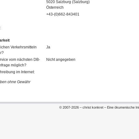
5020 Salzburg (Salzburg)
Österreich
+43-(0)662-843401
:
arkeit
tlichen Verkehrsmitteln
Ja
ar?
ervice vom nächsten DB-
Nicht angegeben
nfrage möglich?
reibung im Internet:
aben ohne Gewähr
© 2007-2026 – christ konkret – Eine ökumenische Init