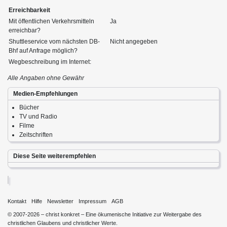
Erreichbarkeit
Mit öffentlichen Verkehrsmitteln
Ja
erreichbar?
Shuttleservice vom nächsten DB-
Nicht angegeben
Bhf auf Anfrage möglich?
Wegbeschreibung im Internet:
Alle Angaben ohne Gewähr
Medien-Empfehlungen
Bücher
TV und Radio
Filme
Zeitschriften
Diese Seite weiterempfehlen
Kontakt
Hilfe
Newsletter
Impressum
AGB
© 2007-2026 – christ konkret – Eine ökumenische Initiative zur Weitergabe des
christlichen Glaubens und christlicher Werte.