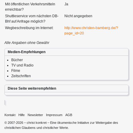
Mit öffentlichen Verkehrsmitteln
Ja
erreichbar?
Shuttleservice vom nächsten DB-
Nicht angegeben
Bhf auf Anfrage möglich?
Wegbeschreibung im Internet:
http://www.christen-bamberg.de/?
page_id=20
Alle Angaben ohne Gewähr
Medien-Empfehlungen
Bücher
TV und Radio
Filme
Zeitschriften
Diese Seite weiterempfehlen
Kontakt
Hilfe
Newsletter
Impressum
AGB
© 2007-2026 – christ konkret – Eine ökumenische Initiative zur Weitergabe des
christlichen Glaubens und christlicher Werte.