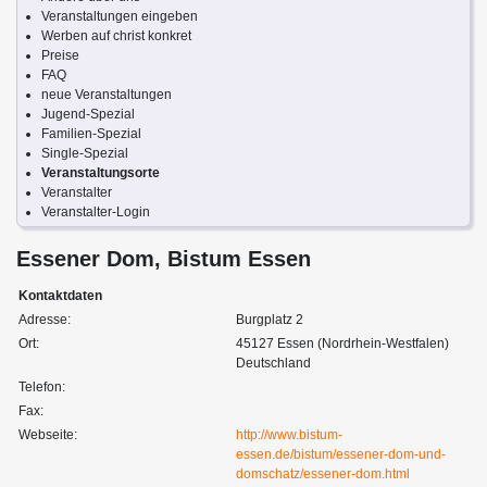
Veranstaltungen eingeben
Werben auf christ konkret
Preise
FAQ
neue Veranstaltungen
Jugend-Spezial
Familien-Spezial
Single-Spezial
Veranstaltungsorte
Veranstalter
Veranstalter-Login
Essener Dom, Bistum Essen
Kontaktdaten
Adresse:
Burgplatz 2
Ort:
45127 Essen (Nordrhein-Westfalen)
Deutschland
Telefon:
Fax:
Webseite:
http://www.bistum-
essen.de/bistum/essener-dom-und-
domschatz/essener-dom.html