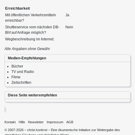
Erreichbarkeit
Mit öffentlichen Verkehrsmitteln
Ja
erreichbar?
Shuttleservice vom nächsten DB-
Nein
Bhf auf Anfrage möglich?
Wegbeschreibung im Internet:
Alle Angaben ohne Gewähr
Medien-Empfehlungen
Bücher
TV und Radio
Filme
Zeitschriften
Diese Seite weiterempfehlen
Kontakt
Hilfe
Newsletter
Impressum
AGB
© 2007-2026 – christ konkret – Eine ökumenische Initiative zur Weitergabe des
christlichen Glaubens und christlicher Werte.