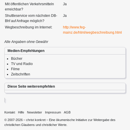
Mit öffentlichen Verkehrsmitteln
Ja
erreichbar?
Shuttleservice vom nächsten DB-
Ja
Bhf auf Anfrage möglich?
Wegbeschreibung im Internet:
http://www.feg-
mainz.de/html/wegbeschreibung.html
Alle Angaben ohne Gewähr
Medien-Empfehlungen
Bücher
TV und Radio
Filme
Zeitschriften
Diese Seite weiterempfehlen
Kontakt
Hilfe
Newsletter
Impressum
AGB
© 2007-2026 – christ konkret – Eine ökumenische Initiative zur Weitergabe des
christlichen Glaubens und christlicher Werte.