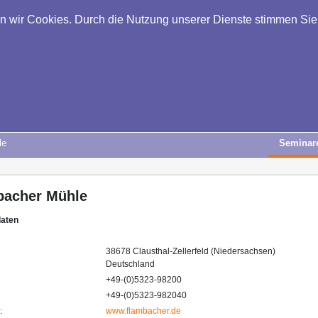
en wir Cookies. Durch die Nutzung unserer Dienste stimmen Si
le
Seminar
bacher Mühle
daten
38678 Clausthal-Zellerfeld (Niedersachsen)
Deutschland
+49-(0)5323-98200
+49-(0)5323-982040
:
www.flambacher.de