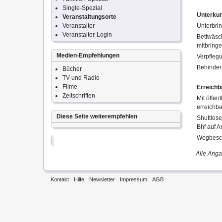
Single-Spezial
Unterkun
Veranstaltungsorte
Veranstalter
Unterbri
Veranstalter-Login
Bettwäsc
mitbring
Medien-Empfehlungen
Verpfleg
Behinder
Bücher
TV und Radio
Filme
Erreichb
Zeitschriften
Mit öffen
erreichb
Diese Seite weiterempfehlen
Shuttles
Bhf auf A
Wegbesch
Alle Ang
Kontakt
Hilfe
Newsletter
Impressum
AGB