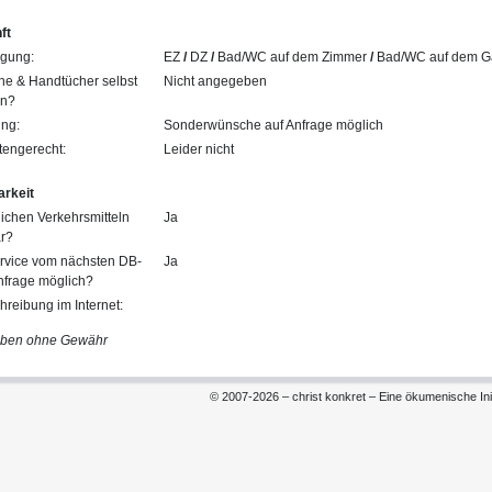
ft
ngung:
EZ
/
DZ
/
Bad/WC auf dem Zimmer
/
Bad/WC auf dem G
he & Handtücher selbst
Nicht angegeben
en?
ung:
Sonderwünsche auf Anfrage möglich
tengerecht:
Leider nicht
arkeit
tlichen Verkehrsmitteln
Ja
ar?
ervice vom nächsten DB-
Ja
nfrage möglich?
reibung im Internet:
aben ohne Gewähr
© 2007-2026 – christ konkret – Eine ökumenische Init