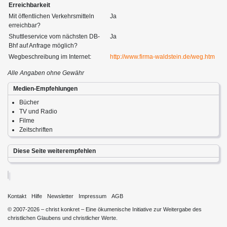
Erreichbarkeit
Mit öffentlichen Verkehrsmitteln
Ja
erreichbar?
Shuttleservice vom nächsten DB-
Ja
Bhf auf Anfrage möglich?
Wegbeschreibung im Internet:
http://www.firma-waldstein.de/weg.htm
Alle Angaben ohne Gewähr
Medien-Empfehlungen
Bücher
TV und Radio
Filme
Zeitschriften
Diese Seite weiterempfehlen
Kontakt
Hilfe
Newsletter
Impressum
AGB
© 2007-2026 – christ konkret – Eine ökumenische Initiative zur Weitergabe des
christlichen Glaubens und christlicher Werte.