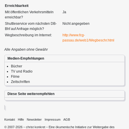
Erreichbarkeit
Mit öffentlichen Verkehrsmitteln
Ja
erreichbar?
Shuttleservice vom nächsten DB-
Nicht angegeben
Bhf auf Anfrage möglich?
Wegbeschreibung im Internet:
http://www.fcg-
passau.de/web1/Wegbeschr.html
Alle Angaben ohne Gewähr
Medien-Empfehlungen
Bücher
TV und Radio
Filme
Zeitschriften
Diese Seite weiterempfehlen
Kontakt
Hilfe
Newsletter
Impressum
AGB
© 2007-2026 – christ konkret – Eine ökumenische Initiative zur Weitergabe des