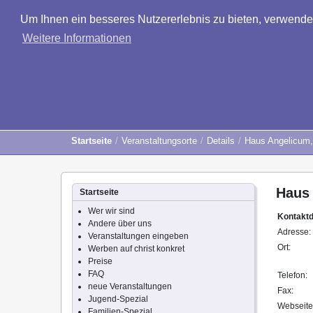
Um Ihnen ein besseres Nutzererlebnis zu bieten, verwend
Weitere Informationen
Startseite
Veranstaltungsorte
Details
Haus Angelicum,
Haus 
Startseite
Wer wir sind
Kontakt
Andere über uns
Adresse:
Veranstaltungen eingeben
Ort:
Werben auf christ konkret
Preise
FAQ
Telefon:
neue Veranstaltungen
Fax:
Jugend-Spezial
Webseite
Familien-Spezial