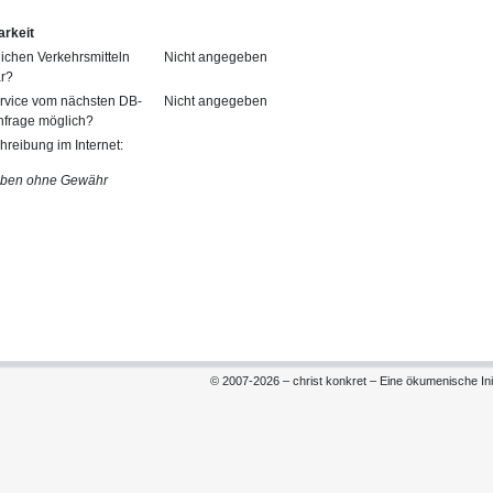
arkeit
tlichen Verkehrsmitteln
Nicht angegeben
ar?
ervice vom nächsten DB-
Nicht angegeben
nfrage möglich?
reibung im Internet:
aben ohne Gewähr
© 2007-2026 – christ konkret – Eine ökumenische Init