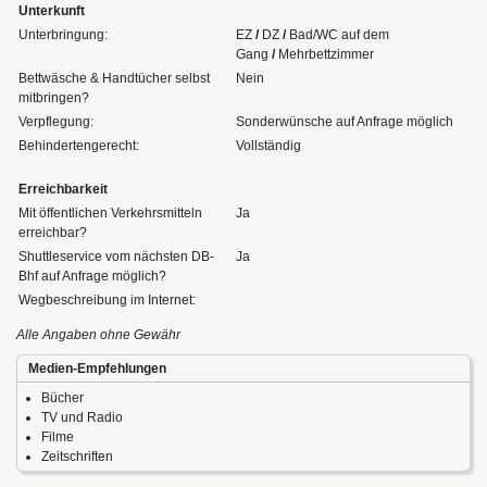
Unterkunft
Unterbringung:
EZ
/
DZ
/
Bad/WC auf dem
Gang
/
Mehrbettzimmer
Bettwäsche & Handtücher selbst
Nein
mitbringen?
Verpflegung:
Sonderwünsche auf Anfrage möglich
Behindertengerecht:
Vollständig
Erreichbarkeit
Mit öffentlichen Verkehrsmitteln
Ja
erreichbar?
Shuttleservice vom nächsten DB-
Ja
Bhf auf Anfrage möglich?
Wegbeschreibung im Internet:
Alle Angaben ohne Gewähr
Medien-Empfehlungen
Bücher
TV und Radio
Filme
Zeitschriften