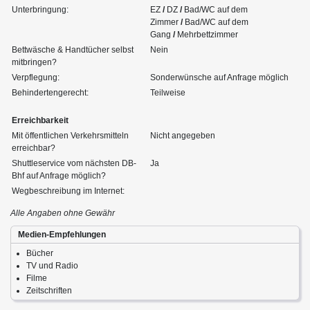
Unterbringung:
EZ
/
DZ
/
Bad/WC auf dem
Zimmer
/
Bad/WC auf dem
Gang
/
Mehrbettzimmer
Bettwäsche & Handtücher selbst
Nein
mitbringen?
Verpflegung:
Sonderwünsche auf Anfrage möglich
Behindertengerecht:
Teilweise
Erreichbarkeit
Mit öffentlichen Verkehrsmitteln
Nicht angegeben
erreichbar?
Shuttleservice vom nächsten DB-
Ja
Bhf auf Anfrage möglich?
Wegbeschreibung im Internet:
Alle Angaben ohne Gewähr
Medien-Empfehlungen
Bücher
TV und Radio
Filme
Zeitschriften