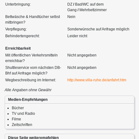
Unterbringung:
DZ
/
Bad/WC auf dem
Gang
/
Mehrbettzimmer
Bettwäsche & Handtücher selbst
Nein
mitbringen?
Verpflegung:
Sonderwünsche auf Anfrage möglich
Behindertengerecht:
Leider nicht
Erreichbarkeit
Mit öffentlichen Verkehrsmitteln
Nicht angegeben
erreichbar?
Shuttleservice vom nächsten DB-
Nicht angegeben
Bhf auf Anfrage möglich?
Wegbeschreibung im Internet:
http://www.villa-ruhe.de/anfahrt.htm
Alle Angaben ohne Gewähr
Medien-Empfehlungen
Bücher
TV und Radio
Filme
Zeitschriften
Diese Seite weiterempfehlen