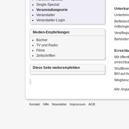
Single-Spezial
Unterkun
Veranstaltungsorte
Veranstalter
Unterbri
Veranstalter-Login
Bettwäsc
mitbring
Medien-Empfehlungen
Verpfleg
Behinder
Bücher
TV und Radio
Filme
Erreichb
Zeitschriften
Mit öffen
erreichb
Diese Seite weiterempfehlen
Shuttles
Bhf auf A
Wegbesch
Alle Ang
Kontakt
Hilfe
Newsletter
Impressum
AGB