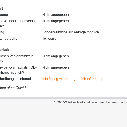
ft
ngung:
Nicht angegeben
he & Handtücher selbst
Nicht angegeben
en?
ung:
Sonderwünsche auf Anfrage möglich
tengerecht:
Teilweise
arkeit
tlichen Verkehrsmitteln
Nicht angegeben
ar?
ervice vom nächsten DB-
Nicht angegeben
nfrage möglich?
reibung im Internet:
http://dpsg-wuerzburg.de/hlt/anfahrt.php
aben ohne Gewähr
© 2007-2026 – christ konkret – Eine ökumenische Init