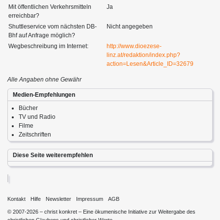
Mit öffentlichen Verkehrsmitteln
Ja
erreichbar?
Shuttleservice vom nächsten DB-
Nicht angegeben
Bhf auf Anfrage möglich?
Wegbeschreibung im Internet:
http://www.dioezese-
linz.at/redaktion/index.php?
action=Lesen&Article_ID=32679
Alle Angaben ohne Gewähr
Medien-Empfehlungen
Bücher
TV und Radio
Filme
Zeitschriften
Diese Seite weiterempfehlen
Kontakt
Hilfe
Newsletter
Impressum
AGB
© 2007-2026 – christ konkret – Eine ökumenische Initiative zur Weitergabe des
christlichen Glaubens und christlicher Werte.