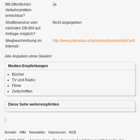
Mit öffentlichen
Ja
Verkehrsmitteln
erreichbar?
Shuttleservice vom
Nicht angegeben
nächsten DB-Bhf auf
Anfrage möglich?
Wegbeschreibung im
http://www.pfarrelaa.at/uploads/pfarre/anfahrt.pdf
Internet:
Alle Angaben ohne Gewähr
Medien-Empfehlungen
Bücher
TV und Radio
Filme
Zeitschriften
Diese Seite weiterempfehlen
Kontakt
Hilfe
Newsletter
Impressum
AGB