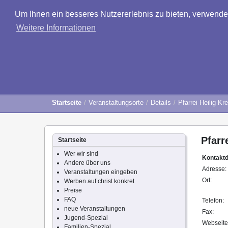
Um Ihnen ein besseres Nutzererlebnis zu bieten, verwend
Weitere Informationen
Startseite
Veranstaltungsorte
Details
Pfarrei Heilig Kr
Pfarr
Startseite
Wer wir sind
Kontakt
Andere über uns
Adresse:
Veranstaltungen eingeben
Ort:
Werben auf christ konkret
Preise
FAQ
Telefon:
neue Veranstaltungen
Fax:
Jugend-Spezial
Webseite
Familien-Spezial