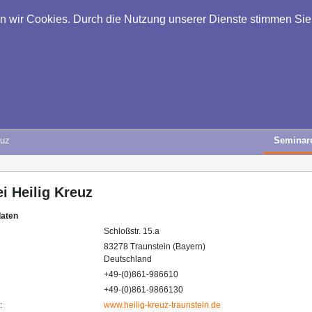
en wir Cookies. Durch die Nutzung unserer Dienste stimmen Si
euz
Seminar
ei Heilig Kreuz
daten
Schloßstr. 15.a
83278 Traunstein (Bayern)
Deutschland
+49-(0)861-986610
+49-(0)861-9866130
:
www.heilig-kreuz-traunstein.de