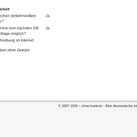
arkeit
tlichen Verkehrsmitteln
Ja
ar?
ervice vom nächsten DB-
Ja
nfrage möglich?
reibung im Internet:
aben ohne Gewähr
© 2007-2026 – christ konkret – Eine ökumenische Init