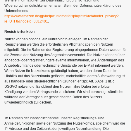
Weitere Informationen zur Datennutzung durch Amazon und
Widerspruchsmöglichkeiten erhalten Sie in der Datenschutzerklärung des
Unternehmens:
http://www.amazon.de/gp/help/customer/display.html/ref=footer_privacy?
ie=UTF8&nodeId=3312401
.
Registrierfunktion
Nutzer können optional ein Nutzerkonto anlegen. Im Rahmen der
Registrierung werden die erforderlichen Pflichtangaben den Nutzern
mitgeteilt. Die im Rahmen der Registrierung eingegebenen Daten werden für
die Zwecke der Nutzung des Angebotes verwendet. Die Nutzer können über
angebots- oder registrierungsrelevante Informationen, wie Änderungen des
Angebotsumfangs oder technische Umstände per E-Mail informiert werden.
Wenn Nutzer ihr Nutzerkonto gekündigt haben, werden deren Daten im
Hinblick auf das Nutzerkonto gelöscht, vorbehaltlich deren Aufbewahrung ist
aus handels- oder steuerrechtlichen Gründen entspr. Art. 6 Abs. 1 lit. c
DSGVO notwendig. Es obliegt den Nutzern, ihre Daten bei erfolgter
Kündigung vor dem Vertragsende zu sichern. Wir sind berechtigt, sämtliche
während der Vertragsdauer gespeicherten Daten des Nutzers
unwiederbringlich zu löschen.
Im Rahmen der Inanspruchnahme unserer Registrierungs- und
Anmeldefunktionen sowie der Nutzung der Nutzerkontos, speichern wird die
IP-Adresse und den Zeitpunkt der jeweiligen Nutzerhandlung. Die