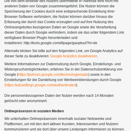
Die von dem Browser des Nutzers übermittelte IP-Adresse wird nicht mit
anderen Daten von Google zusammengeführt. Die Nutzer können die
Speicherung der Cookies durch eine entsprechende Einstellung ihrer
Browser-Software verhindern; die Nutzer können darüber hinaus die
Erfassung der durch das Cookie erzeugten und auf ihre Nutzung des
Onlineangebotes bezogenen Daten an Google sowie die Verarbeitung
dieser Daten durch Google verhindern, indem sie das unter folgendem Link
verfügbare Browser-Plugin herunterladen und
installieren: http://tools.google.com/dlpage/gaoptout?hl=de
Alternativ klicken Sie bitte auf den folgenden Link, um Google Analytics auf
dieser Seite zu deaktivieren:
Google Analytics deaktivieren
.
Weitere Informationen zur Datennutzung durch Google, Einstellungs- und
Widerspruchsmöglichkeiten, erfahren Sie in der Datenschutzerklärung von
Google (
https://policies.google.com/technologies/ads
) sowie in den
Einstellungen für die Darstellung von Werbeeinblendungen durch Google
(https://adssettings.google.com/authenticated
).
Die personenbezogenen Daten der Nutzer werden nach 14 Monaten
gelöscht oder anonymisert.
Onlinepräsenzen in sozialen Medien
Wir unterhalten Onlinepräsenzen innerhalb sozialer Netzwerke und
Plattformen, um mit den dort aktiven Kunden, Interessenten und Nutzern
kommunizieren und sie dort über unsere Leistungen informieren zu können.