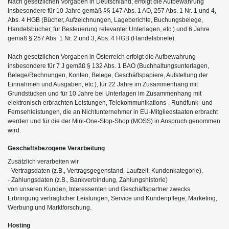
Nach gesetzlichen Vorgaben in Deutschland, erfolgt die Aufbewahrung
insbesondere für 10 Jahre gemäß §§ 147 Abs. 1 AO, 257 Abs. 1 Nr. 1 und 4,
Abs. 4 HGB (Bücher, Aufzeichnungen, Lageberichte, Buchungsbelege,
Handelsbücher, für Besteuerung relevanter Unterlagen, etc.) und 6 Jahre
gemäß § 257 Abs. 1 Nr. 2 und 3, Abs. 4 HGB (Handelsbriefe).
Nach gesetzlichen Vorgaben in Österreich erfolgt die Aufbewahrung
insbesondere für 7 J gemäß § 132 Abs. 1 BAO (Buchhaltungsunterlagen,
Belege/Rechnungen, Konten, Belege, Geschäftspapiere, Aufstellung der
Einnahmen und Ausgaben, etc.), für 22 Jahre im Zusammenhang mit
Grundstücken und für 10 Jahre bei Unterlagen im Zusammenhang mit
elektronisch erbrachten Leistungen, Telekommunikations-, Rundfunk- und
Fernsehleistungen, die an Nichtunternehmer in EU-Mitgliedstaaten erbracht
werden und für die der Mini-One-Stop-Shop (MOSS) in Anspruch genommen
wird.
Geschäftsbezogene Verarbeitung
Zusätzlich verarbeiten wir
- Vertragsdaten (z.B., Vertragsgegenstand, Laufzeit, Kundenkategorie).
- Zahlungsdaten (z.B., Bankverbindung, Zahlungshistorie)
von unseren Kunden, Interessenten und Geschäftspartner zwecks
Erbringung vertraglicher Leistungen, Service und Kundenpflege, Marketing,
Werbung und Marktforschung.
Hosting