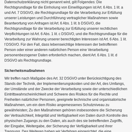
Datenschutzerklärung nicht genannt wird, gilt Folgendes: Die
Rechtsgrundlage für die Einholung von Einwilligungen ist Art. 6 Abs. 1 lit. a
und Art. 7 DSGVO, die Rechtsgrundlage für die Verarbeitung zur Erfüllung
unserer Leistungen und Durchführung vertraglicher Maßnahmen sowie
Beantwortung von Anfragen ist Art. 6 Abs. 1 lit. b DSGVO, die
Rechtsgrundlage für die Verarbeitung zur Erfüllung unserer rechtlichen
Verpflichtungen ist Art. 6 Abs. 1 lit. c DSGVO, und die Rechtsgrundlage für die
Verarbeitung zur Wahrung unserer berechtigten Interessen ist Art. 6 Abs. 1 lit.
f DSGVO. Für den Fall, dass lebenswichtige Interessen der betroffenen
Person oder einer anderen natürlichen Person eine Verarbeitung
personenbezogener Daten erforderlich machen, dient Art. 6 Abs. 1 lit. d
DSGVO als Rechtsgrundlage.
Sicherheitsmaßnahmen
Wir treffen nach Maßgabe des Art. 32 DSGVO unter Berücksichtigung des
Stands der Technik, der Implementierungskosten und der Art, des Umfangs,
der Umstände und der Zwecke der Verarbeitung sowie der unterschiedlichen
Eintrittswahrscheinlichkeit und Schwere des Risikos für die Rechte und
Freiheiten natürlicher Personen, geeignete technische und organisatorische
Maßnahmen, um ein dem Risiko angemessenes Schutzniveau zu
gewährleisten; Zu den Maßnahmen gehören insbesondere die Sicherung
der Vertraulichkeit, Integrität und Verfügbarkeit von Daten durch Kontrolle des
physischen Zugangs zu den Daten, als auch des sie betreffenden Zugriffs,
der Eingabe, Weitergabe, der Sicherung der Verfügbarkeit und ihrer
Trennung. Des Weiteren haben wir Verfahren eingerichtet, die eine