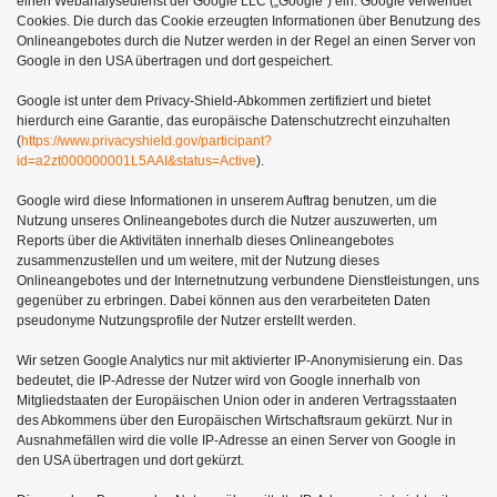
einen Webanalysedienst der Google LLC („Google“) ein. Google verwendet
Cookies. Die durch das Cookie erzeugten Informationen über Benutzung des
Onlineangebotes durch die Nutzer werden in der Regel an einen Server von
Google in den USA übertragen und dort gespeichert.
Google ist unter dem Privacy-Shield-Abkommen zertifiziert und bietet
hierdurch eine Garantie, das europäische Datenschutzrecht einzuhalten
(
https://www.privacyshield.gov/participant?
id=a2zt000000001L5AAI&status=Active
).
Google wird diese Informationen in unserem Auftrag benutzen, um die
Nutzung unseres Onlineangebotes durch die Nutzer auszuwerten, um
Reports über die Aktivitäten innerhalb dieses Onlineangebotes
zusammenzustellen und um weitere, mit der Nutzung dieses
Onlineangebotes und der Internetnutzung verbundene Dienstleistungen, uns
gegenüber zu erbringen. Dabei können aus den verarbeiteten Daten
pseudonyme Nutzungsprofile der Nutzer erstellt werden.
Wir setzen Google Analytics nur mit aktivierter IP-Anonymisierung ein. Das
bedeutet, die IP-Adresse der Nutzer wird von Google innerhalb von
Mitgliedstaaten der Europäischen Union oder in anderen Vertragsstaaten
des Abkommens über den Europäischen Wirtschaftsraum gekürzt. Nur in
Ausnahmefällen wird die volle IP-Adresse an einen Server von Google in
den USA übertragen und dort gekürzt.