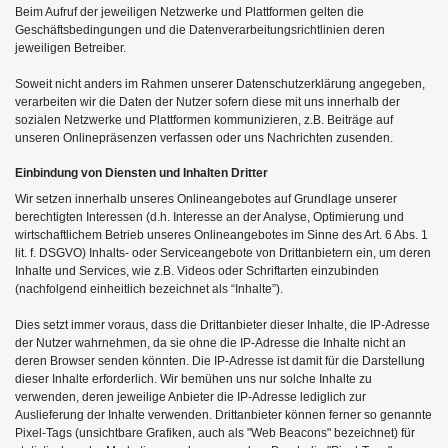
Beim Aufruf der jeweiligen Netzwerke und Plattformen gelten die
Geschäftsbedingungen und die Datenverarbeitungsrichtlinien deren
jeweiligen Betreiber.
Soweit nicht anders im Rahmen unserer Datenschutzerklärung angegeben,
verarbeiten wir die Daten der Nutzer sofern diese mit uns innerhalb der
sozialen Netzwerke und Plattformen kommunizieren, z.B. Beiträge auf
unseren Onlinepräsenzen verfassen oder uns Nachrichten zusenden.
Einbindung von Diensten und Inhalten Dritter
Wir setzen innerhalb unseres Onlineangebotes auf Grundlage unserer
berechtigten Interessen (d.h. Interesse an der Analyse, Optimierung und
wirtschaftlichem Betrieb unseres Onlineangebotes im Sinne des Art. 6 Abs. 1
lit. f. DSGVO) Inhalts- oder Serviceangebote von Drittanbietern ein, um deren
Inhalte und Services, wie z.B. Videos oder Schriftarten einzubinden
(nachfolgend einheitlich bezeichnet als “Inhalte”).
Dies setzt immer voraus, dass die Drittanbieter dieser Inhalte, die IP-Adresse
der Nutzer wahrnehmen, da sie ohne die IP-Adresse die Inhalte nicht an
deren Browser senden könnten. Die IP-Adresse ist damit für die Darstellung
dieser Inhalte erforderlich. Wir bemühen uns nur solche Inhalte zu
verwenden, deren jeweilige Anbieter die IP-Adresse lediglich zur
Auslieferung der Inhalte verwenden. Drittanbieter können ferner so genannte
Pixel-Tags (unsichtbare Grafiken, auch als "Web Beacons" bezeichnet) für