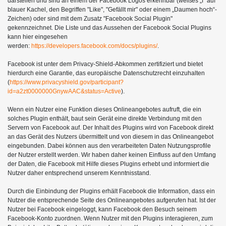
darstellen und sind an einem der Facebook Logos erkennbar (weißes „f“ auf
blauer Kachel, den Begriffen "Like", "Gefällt mir" oder einem „Daumen hoch“-
Zeichen) oder sind mit dem Zusatz "Facebook Social Plugin"
gekennzeichnet. Die Liste und das Aussehen der Facebook Social Plugins
kann hier eingesehen
werden:
https://developers.facebook.com/docs/plugins/
.
Facebook ist unter dem Privacy-Shield-Abkommen zertifiziert und bietet
hierdurch eine Garantie, das europäische Datenschutzrecht einzuhalten
(
https://www.privacyshield.gov/participant?
id=a2zt0000000GnywAAC&status=Active
).
Wenn ein Nutzer eine Funktion dieses Onlineangebotes aufruft, die ein
solches Plugin enthält, baut sein Gerät eine direkte Verbindung mit den
Servern von Facebook auf. Der Inhalt des Plugins wird von Facebook direkt
an das Gerät des Nutzers übermittelt und von diesem in das Onlineangebot
eingebunden. Dabei können aus den verarbeiteten Daten Nutzungsprofile
der Nutzer erstellt werden. Wir haben daher keinen Einfluss auf den Umfang
der Daten, die Facebook mit Hilfe dieses Plugins erhebt und informiert die
Nutzer daher entsprechend unserem Kenntnisstand.
Durch die Einbindung der Plugins erhält Facebook die Information, dass ein
Nutzer die entsprechende Seite des Onlineangebotes aufgerufen hat. Ist der
Nutzer bei Facebook eingeloggt, kann Facebook den Besuch seinem
Facebook-Konto zuordnen. Wenn Nutzer mit den Plugins interagieren, zum