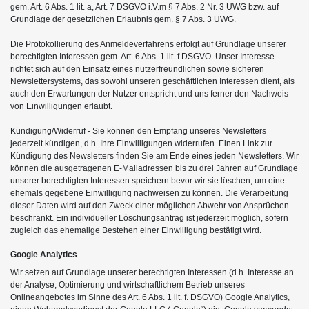
gem. Art. 6 Abs. 1 lit. a, Art. 7 DSGVO i.V.m § 7 Abs. 2 Nr. 3 UWG bzw. auf
Grundlage der gesetzlichen Erlaubnis gem. § 7 Abs. 3 UWG.
Die Protokollierung des Anmeldeverfahrens erfolgt auf Grundlage unserer
berechtigten Interessen gem. Art. 6 Abs. 1 lit. f DSGVO. Unser Interesse
richtet sich auf den Einsatz eines nutzerfreundlichen sowie sicheren
Newslettersystems, das sowohl unseren geschäftlichen Interessen dient, als
auch den Erwartungen der Nutzer entspricht und uns ferner den Nachweis
von Einwilligungen erlaubt.
Kündigung/Widerruf - Sie können den Empfang unseres Newsletters
jederzeit kündigen, d.h. Ihre Einwilligungen widerrufen. Einen Link zur
Kündigung des Newsletters finden Sie am Ende eines jeden Newsletters. Wir
können die ausgetragenen E-Mailadressen bis zu drei Jahren auf Grundlage
unserer berechtigten Interessen speichern bevor wir sie löschen, um eine
ehemals gegebene Einwilligung nachweisen zu können. Die Verarbeitung
dieser Daten wird auf den Zweck einer möglichen Abwehr von Ansprüchen
beschränkt. Ein individueller Löschungsantrag ist jederzeit möglich, sofern
zugleich das ehemalige Bestehen einer Einwilligung bestätigt wird.
Google Analytics
Wir setzen auf Grundlage unserer berechtigten Interessen (d.h. Interesse an
der Analyse, Optimierung und wirtschaftlichem Betrieb unseres
Onlineangebotes im Sinne des Art. 6 Abs. 1 lit. f. DSGVO) Google Analytics,