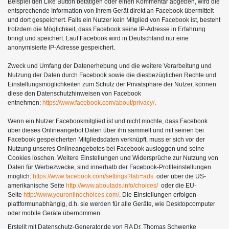
Beispiel den Like Button betätigen oder einen Kommentar abgeben, wird die
entsprechende Information von Ihrem Gerät direkt an Facebook übermittelt
und dort gespeichert. Falls ein Nutzer kein Mitglied von Facebook ist, besteht
trotzdem die Möglichkeit, dass Facebook seine IP-Adresse in Erfahrung
bringt und speichert. Laut Facebook wird in Deutschland nur eine
anonymisierte IP-Adresse gespeichert.
Zweck und Umfang der Datenerhebung und die weitere Verarbeitung und
Nutzung der Daten durch Facebook sowie die diesbezüglichen Rechte und
Einstellungsmöglichkeiten zum Schutz der Privatsphäre der Nutzer, können
diese den Datenschutzhinweisen von Facebook
entnehmen:
https://www.facebook.com/about/privacy/
.
Wenn ein Nutzer Facebookmitglied ist und nicht möchte, dass Facebook
über dieses Onlineangebot Daten über ihn sammelt und mit seinen bei
Facebook gespeicherten Mitgliedsdaten verknüpft, muss er sich vor der
Nutzung unseres Onlineangebotes bei Facebook ausloggen und seine
Cookies löschen. Weitere Einstellungen und Widersprüche zur Nutzung von
Daten für Werbezwecke, sind innerhalb der Facebook-Profileinstellungen
möglich:
https://www.facebook.com/settings?tab=ads
oder über die US-
amerikanische Seite
http://www.aboutads.info/choices/
oder die EU-
Seite
http://www.youronlinechoices.com/
. Die Einstellungen erfolgen
plattformunabhängig, d.h. sie werden für alle Geräte, wie Desktopcomputer
oder mobile Geräte übernommen.
Erstellt mit Datenschutz-Generator.de von RA Dr. Thomas Schwenke