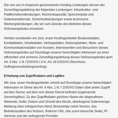
Die von uns in Anspruch genommenen Hosting-Leistungen dienen der
Zurverfügungstellung der folgenden Leistungen: Infrastruktur- und
Plattformdienstleistungen, Rechenkapazität, Speicherplatz und
Datenbankdienste, Sicherheitsleistungen sowie technische
Wartungsleistungen, die wir zum Zwecke des Betriebs dieses
Onlineangebotes einsetzen.
Hierbei verarbeiten wir, bzw. unser Hostinganbieter Bestandsdaten,
Kontaktdaten, Inhaltsdaten, Vertragsdaten, Nutzungsdaten, Meta- und
Kommunikationsdaten von Kunden, Interessenten und Besuchern dieses
Onlineangebotes auf Grundlage unserer berechtigten Interessen an einer
effizienten und sicheren Zurverfügungstellung dieses Onlineangebotes gem.
Art. 6 Abs. 1 lit. f DSGVO i.V.m. Art. 28 DSGVO (Abschluss
Auftragsverarbeitungsvertrag).
Erhebung von Zugriffsdaten und Logfiles
Wir, bzw. unser Hostinganbieter, erhebt auf Grundlage unserer berechtigten
Interessen im Sinne des Art. 6 Abs. 1 lit. f. DSGVO Daten über jeden Zugriff
auf den Server, auf dem sich dieser Dienst befindet (sogenannte
Serverlogfiles). Zu den Zugriffsdaten gehören Name der abgerufenen
Webseite, Datei, Datum und Uhrzeit des Abrufs, übertragene Datenmenge,
Meldung über erfolgreichen Abruf, Browsertyp nebst Version, das
Betriebssystem des Nutzers, Referrer URL (die zuvor besuchte Seite), IP-
Adresse und der anfragende Provider.