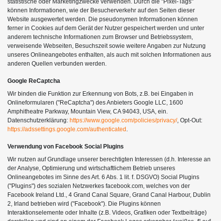
statistische oder Marketingzwecke verwenden. Durch die "Pixel-Tags"
können Informationen, wie der Besucherverkehr auf den Seiten dieser
Website ausgewertet werden. Die pseudonymen Informationen können
ferner in Cookies auf dem Gerät der Nutzer gespeichert werden und unter
anderem technische Informationen zum Browser und Betriebssystem,
verweisende Webseiten, Besuchszeit sowie weitere Angaben zur Nutzung
unseres Onlineangebotes enthalten, als auch mit solchen Informationen aus
anderen Quellen verbunden werden.
Google ReCaptcha
Wir binden die Funktion zur Erkennung von Bots, z.B. bei Eingaben in
Onlineformularen ("ReCaptcha") des Anbieters Google LLC, 1600
Amphitheatre Parkway, Mountain View, CA 94043, USA, ein.
Datenschutzerklärung:
https://www.google.com/policies/privacy/
, Opt-Out:
https://adssettings.google.com/authenticated
.
Verwendung von Facebook Social Plugins
Wir nutzen auf Grundlage unserer berechtigten Interessen (d.h. Interesse an
der Analyse, Optimierung und wirtschaftlichem Betrieb unseres
Onlineangebotes im Sinne des Art. 6 Abs. 1 lit. f. DSGVO) Social Plugins
("Plugins") des sozialen Netzwerkes facebook.com, welches von der
Facebook Ireland Ltd., 4 Grand Canal Square, Grand Canal Harbour, Dublin
2, Irland betrieben wird ("Facebook"). Die Plugins können
Interaktionselemente oder Inhalte (z.B. Videos, Grafiken oder Textbeiträge)