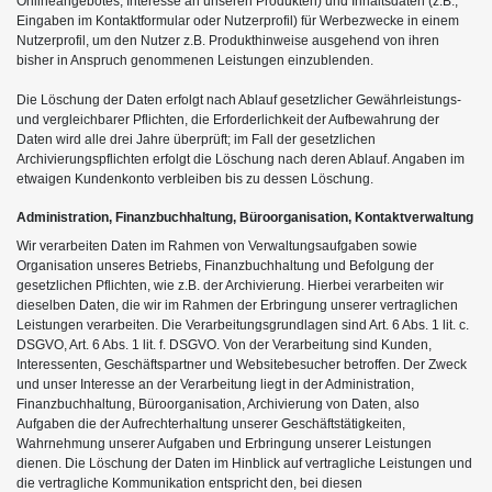
Onlineangebotes, Interesse an unseren Produkten) und Inhaltsdaten (z.B.,
Eingaben im Kontaktformular oder Nutzerprofil) für Werbezwecke in einem
Nutzerprofil, um den Nutzer z.B. Produkthinweise ausgehend von ihren
bisher in Anspruch genommenen Leistungen einzublenden.
Die Löschung der Daten erfolgt nach Ablauf gesetzlicher Gewährleistungs-
und vergleichbarer Pflichten, die Erforderlichkeit der Aufbewahrung der
Daten wird alle drei Jahre überprüft; im Fall der gesetzlichen
Archivierungspflichten erfolgt die Löschung nach deren Ablauf. Angaben im
etwaigen Kundenkonto verbleiben bis zu dessen Löschung.
Administration, Finanzbuchhaltung, Büroorganisation, Kontaktverwaltung
Wir verarbeiten Daten im Rahmen von Verwaltungsaufgaben sowie
Organisation unseres Betriebs, Finanzbuchhaltung und Befolgung der
gesetzlichen Pflichten, wie z.B. der Archivierung. Hierbei verarbeiten wir
dieselben Daten, die wir im Rahmen der Erbringung unserer vertraglichen
Leistungen verarbeiten. Die Verarbeitungsgrundlagen sind Art. 6 Abs. 1 lit. c.
DSGVO, Art. 6 Abs. 1 lit. f. DSGVO. Von der Verarbeitung sind Kunden,
Interessenten, Geschäftspartner und Websitebesucher betroffen. Der Zweck
und unser Interesse an der Verarbeitung liegt in der Administration,
Finanzbuchhaltung, Büroorganisation, Archivierung von Daten, also
Aufgaben die der Aufrechterhaltung unserer Geschäftstätigkeiten,
Wahrnehmung unserer Aufgaben und Erbringung unserer Leistungen
dienen. Die Löschung der Daten im Hinblick auf vertragliche Leistungen und
die vertragliche Kommunikation entspricht den, bei diesen