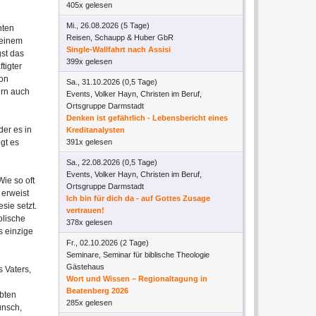
405x gelesen
Mi., 26.08.2026 (5 Tage)
hten
Reisen, Schaupp & Huber GbR
seinem
Single-Wallfahrt nach Assisi
gst das
399x gelesen
tigter
von
Sa., 31.10.2026 (0,5 Tage)
ern auch
Events, Volker Hayn, Christen im Beruf,
Ortsgruppe Darmstadt
Denken ist gefährlich - Lebensbericht eines
der es in
Kreditanalysten
gt es
391x gelesen
Sa., 22.08.2026 (0,5 Tage)
Events, Volker Hayn, Christen im Beruf,
ie so oft
Ortsgruppe Darmstadt
 erweist
Ich bin für dich da - auf Gottes Zusage
sie setzt.
vertrauen!
olische
378x gelesen
s einzige
Fr., 02.10.2026 (2 Tage)
Seminare, Seminar für biblische Theologie
Gästehaus
 Vaters,
Wort und Wissen – Regionaltagung in
Beatenberg 2026
bten
285x gelesen
unsch,