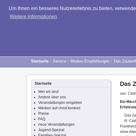
Um Ihnen ein besseres Nutzererlebnis zu bieten, verwend
Weitere Informationen
Startseite
Service
Medien-Empfehlungen
Das Zauberfl
Das Z
Startseite
Wer wir sind
von:
Cédr
Andere über uns
Ein Märch
Veranstaltungen eingeben
Erfahrung
Werben auf christ konkret
Preise
Das Za
FAQ
R: Céd
neue Veranstaltungen
Frankreic
Jugend-Spezial
ohne Alt
Familien-Spezial