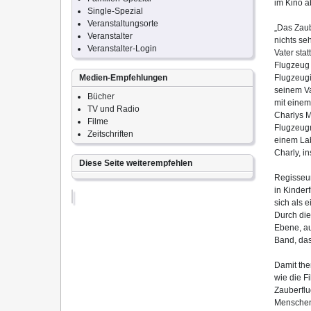
im Kino 
Single-Spezial
Veranstaltungsorte
„Das Zaub
Veranstalter
nichts se
Veranstalter-Login
Vater sta
Flugzeug v
Medien-Empfehlungen
Flugzeugi
seinem Va
Bücher
mit einem
TV und Radio
Charlys M
Filme
Flugzeugm
Zeitschriften
einem Lab
Charly, i
Diese Seite weiterempfehlen
Regisseur
in Kinder
sich als 
Durch die
Ebene, au
Band, das
Damit the
wie die F
Zauberflu
Menschen 