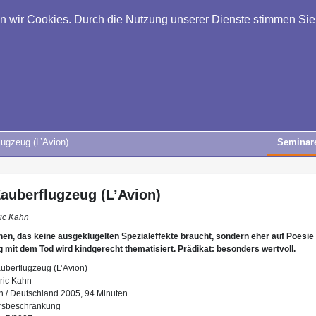
en wir Cookies. Durch die Nutzung unserer Dienste stimmen Si
ugzeug (L’Avion)
Seminar
auberflugzeug (L’Avion)
ic Kahn
en, das keine ausgeklügelten Spezialeffekte braucht, sondern eher auf Poesie 
 mit dem Tod wird kindgerecht thematisiert. Prädikat: besonders wertvoll.
uberflugzeug (L’Avion)
ric Kahn
h / Deutschland 2005, 94 Minuten
ersbeschränkung