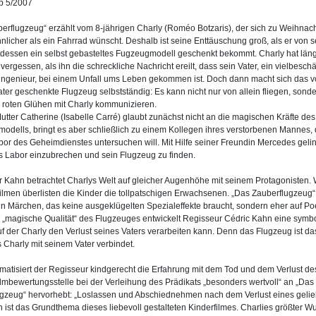
ab 5/2007
erflugzeug“ erzählt vom 8-jährigen Charly (Roméo Botzaris), der sich zu Weihnac
hnlicher als ein Fahrrad wünscht. Deshalb ist seine Enttäuschung groß, als er von 
ttdessen ein selbst gebasteltes Fugzeugmodell geschenkt bekommt. Charly hat län
ergessen, als ihn die schreckliche Nachricht ereilt, dass sein Vater, ein vielbeschäf
ngenieur, bei einem Unfall ums Leben gekommen ist. Doch dann macht sich das 
ter geschenkte Flugzeug selbstständig: Es kann nicht nur von allein fliegen, sond
 roten Glühen mit Charly kommunizieren.
utter Catherine (Isabelle Carré) glaubt zunächst nicht an die magischen Kräfte des
odells, bringt es aber schließlich zu einem Kollegen ihres verstorbenen Mannes, 
or des Geheimdienstes untersuchen will. Mit Hilfe seiner Freundin Mercedes gelin
ns Labor einzubrechen und sein Flugzeug zu finden.
 Kahn betrachtet Charlys Welt auf gleicher Augenhöhe mit seinem Protagonisten. W
filmen überlisten die Kinder die tollpatschigen Erwachsenen. „Das Zauberflugzeug“
ein Märchen, das keine ausgeklügelten Spezialeffekte braucht, sondern eher auf Poe
 „magische Qualität“ des Flugzeuges entwickelt Regisseur Cédric Kahn eine symb
f der Charly den Verlust seines Vaters verarbeiten kann. Denn das Flugzeug ist da
 Charly mit seinem Vater verbindet.
matisiert der Regisseur kindgerecht die Erfahrung mit dem Tod und dem Verlust des
ilmbewertungsstelle bei der Verleihung des Prädikats „besonders wertvoll“ an „Das
gzeug“ hervorhebt: „Loslassen und Abschiednehmen nach dem Verlust eines gelie
ist das Grundthema dieses liebevoll gestalteten Kinderfilmes. Charlies größter W