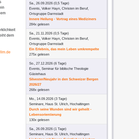
s
Sa., 26.09.2026 (0,5 Tage)
ein
Events, Volker Hayn, Christen im Beruf,
inem
Ortsgruppe Darmstadt
Innere Heilung - Vortrag eines Mediziners
284x gelesen
rklichkeit
Sa., 21.11.2026 (0,5 Tage)
eiht dem
Events, Volker Hayn, Christen im Beruf,
Ortsgruppe Darmstadt
Ein Erlebnis, das mein Leben umkrempelte
ilm.de
275x gelesen
So., 27.12.2026 (6 Tage)
Events, Seminar für biblische Theologie
Gästehaus
Silvester/Neujahr in den Schweizer Bergen
2026/27
268x gelesen
Mo., 14.09.2026 (3 Tage)
Seminare, Haus St. Ulrich, Hochaltingen
Durch seine Wunden sind wir geheilt -
Lebensorientierung
130x gelesen
Sa., 26.09.2026 (1 Tage)
Seminare, Haus St. Ulrich, Hochaltingen