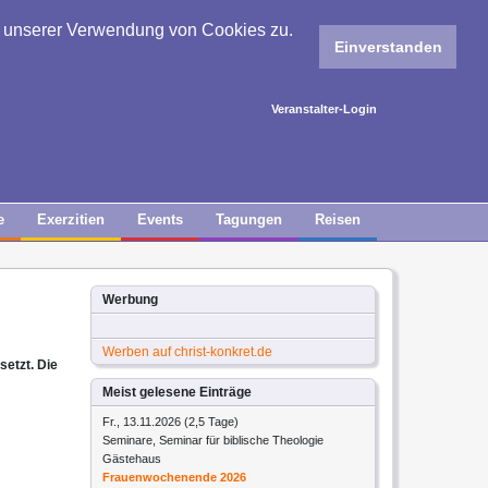
e unserer Verwendung von Cookies zu.
Einverstanden
Veranstalter-Login
e
Exerzitien
Events
Tagungen
Reisen
Werbung
Werben auf christ-konkret.de
setzt. Die
Meist gelesene Einträge
Fr., 13.11.2026 (2,5 Tage)
Seminare, Seminar für biblische Theologie
Gästehaus
Frauenwochenende 2026