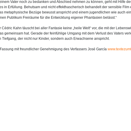
seinem Vater noch zu bedanken und Abschied nehmen zu können, geht mit Hilfe de
s in Erfüllung. Behutsam und nicht effekthascherisch behandelt der sensible Film 
as metaphysische Bezüge bewusst anspricht und einem jugendlichen wie auch e
en Publikum Freiräume für die Entwicklung eigener Phantasien belässt.“
 Cédric Kahn täuscht bei aller Fantasie keine „heile Welt“ vor, die mit der Lebenswi
s gemeinsam hat. Gerade der feinfühlige Umgang mit dem Verlust des Vaters verl
n Tiefgang, der nicht nur Kinder, sondern auch Erwachsene anspricht.
Fassung mit freundlicher Genehmigung des Verfassers José García
www.textezumf