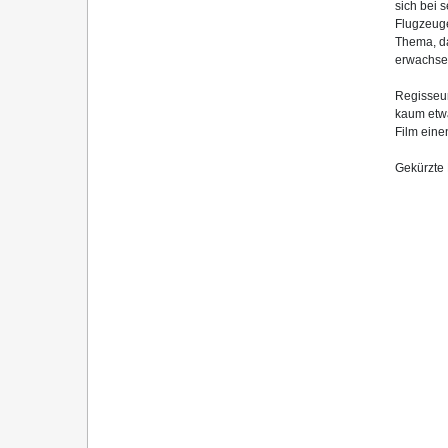
sich bei 
Flugzeuge
Thema, d
erwachsen
Regisseur
kaum etwa
Film eine
Gekürzte 