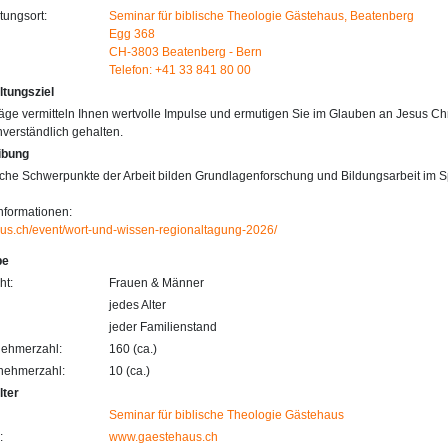
tungsort:
Seminar für biblische Theologie Gästehaus, Beatenberg
Egg 368
CH-3803 Beatenberg - Bern
Telefon: +41 33 841 80 00
ltungsziel
räge vermitteln Ihnen wertvolle Impulse und ermutigen Sie im Glauben an Jesus Chr
verständlich gehalten.
ibung
che Schwerpunkte der Arbeit bilden Grundlagenforschung und Bildungsarbeit im Sp
nformationen:
us.ch/event/wort-und-wissen-regionaltagung-2026/
pe
ht:
Frauen & Männer
jedes Alter
jeder Familienstand
nehmerzahl:
160 (ca.)
lnehmerzahl:
10 (ca.)
lter
Seminar für biblische Theologie Gästehaus
:
www.gaestehaus.ch