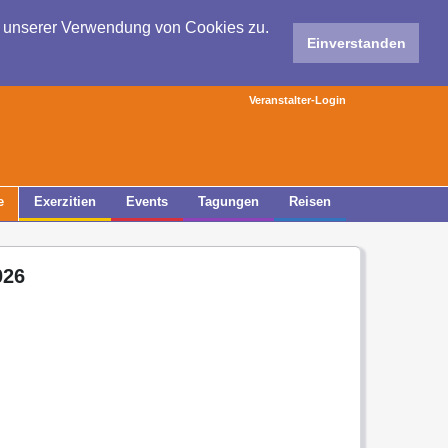
e unserer Verwendung von Cookies zu.
Einverstanden
Veranstalter-Login
e
Exerzitien
Events
Tagungen
Reisen
026