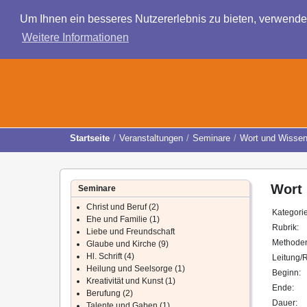
Um Ihnen ein besseres Nutzererlebnis zu bieten, verwend
Weitere Informationen
Startseite
Veranstaltungen
Seminare
Wort und Wissen
Wort 
Seminare
Christ und Beruf (2)
Kategori
Ehe und Familie (1)
Rubrik:
Liebe und Freundschaft
Methode
Glaube und Kirche (9)
Hl. Schrift (4)
Leitung/R
Heilung und Seelsorge (1)
Beginn:
Kreativität und Kunst (1)
Ende:
Berufung (2)
Dauer:
Talente und Gaben (1)