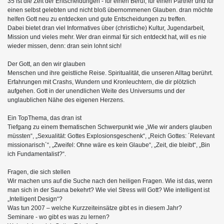
35 ist die Zeit der Entscheidungen - für einen Beruf, für einen Partner und für
einen selbst gelebten und nicht bloß übernommenen Glauben. dran möchte
helfen Gott neu zu entdecken und gute Entscheidungen zu treffen.
Dabei bietet dran viel Informatives über (christliche) Kultur, Jugendarbeit,
Mission und vieles mehr. Wer dran einmal für sich entdeckt hat, will es nie
wieder missen, denn: dran sein lohnt sich!
Der Gott, an den wir glauben
Menschen und ihre geistliche Reise. Spiritualität, die unseren Alltag berührt.
Erfahrungen mit Crashs, Wundern und Kronleuchtern, die dir plötzlich
aufgehen. Gott in der unendlichen Weite des Universums und der
unglaublichen Nähe des eigenen Herzens.
Ein TopThema, das dran ist
Tiefgang zu einem thematischen Schwerpunkt wie „Wie wir anders glauben
müssten“, „Sexualität: Gottes Explosionsgeschenk“, „Reich Gottes: ´Relevant
missionarisch´“, „Zweifel: Ohne wäre es kein Glaube“, „Zeit, die bleibt“, „Bin
ich Fundamentalist?“.
Fragen, die sich stellen
Wir machen uns auf die Suche nach den heiligen Fragen. Wie ist das, wenn
man sich in der Sauna bekehrt? Wie viel Stress will Gott? Wie intelligent ist
„Intelligent Design“?
Was tun 2007 – welche Kurzzeiteinsätze gibt es in diesem Jahr?
Seminare - wo gibt es was zu lernen?