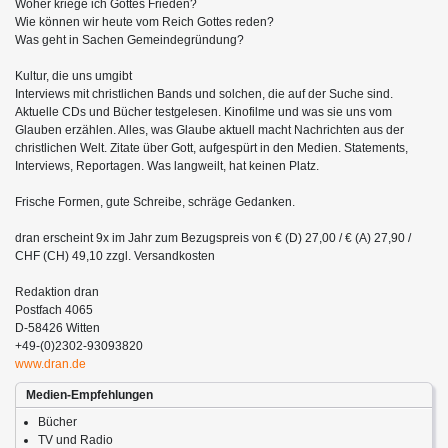
Woher kriege ich Gottes Frieden?
Wie können wir heute vom Reich Gottes reden?
Was geht in Sachen Gemeindegründung?
Kultur, die uns umgibt
Interviews mit christlichen Bands und solchen, die auf der Suche sind.
Aktuelle CDs und Bücher testgelesen. Kinofilme und was sie uns vom
Glauben erzählen. Alles, was Glaube aktuell macht Nachrichten aus der
christlichen Welt. Zitate über Gott, aufgespürt in den Medien. Statements,
Interviews, Reportagen. Was langweilt, hat keinen Platz.
Frische Formen, gute Schreibe, schräge Gedanken.
dran erscheint 9x im Jahr zum Bezugspreis von € (D) 27,00 / € (A) 27,90 /
CHF (CH) 49,10 zzgl. Versandkosten
Redaktion dran
Postfach 4065
D-58426 Witten
+49-(0)2302-93093820
www.dran.de
Medien-Empfehlungen
Bücher
TV und Radio