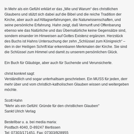
In Mehr als ein Gefühl erklärt er das „Wie und Warum“ des christlichen
Glaubens und stützt sich dabei auf die Bibel und die reiche Tradition der
Kirche, aber auch auf Alltagserfahrungen, die Naturwissenschaften, und
seine persönliche Erfahrung. Hahn zeigt, daß Vernunft und Offenbarung
ebenso wie das Natürliche und das Übernatürliche keine Gegensätze sind,
sondern einander im Hinweisen auf Gottes Existenz ergänzen. Herzstück
des Buchs ist Hahns Untersuchung der zehn „Schlüssel zum Königreich“ –
den in der Heiligen Schrift klar erkennbaren Merkmalen der Kirche. Sie sind
die Schlüssel zum Himmel und damit zu unserem persönlichen Glück.
Ein Buch für Gläubige, aber auch für Suchende und Verunsicherte.
christ konkret sagt:
Verständlich und sogar unterhaltsam geschrieben. Ein MUSS für jeden, derr
mehr über und vom christlich-katholischen Glauben wissen und weitergeben
möchte.
Scott Hahn
"Mehr als ein Gefühl: Gründe für den christlichen Glauben"
Sankt Ulrich Verlag
Bestellbar u. a. bei media maria:
Postfach 4040, D-89247 Illertissen
Tel: 07303/171451, Fax: 07303/928955