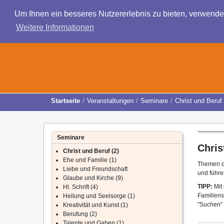
Um Ihnen ein besseres Nutzererlebnis zu bieten, verwend
Weitere Informationen
Startseite
Veranstaltungen
Seminare
Christ und Beruf
Seminare
Chris
Christ und Beruf (2)
Ehe und Familie (1)
Themen di
Liebe und Freundschaft
und führen
Glaube und Kirche (9)
TIPP:
Mit 
Hl. Schrift (4)
Familiens
Heilung und Seelsorge (1)
"Suchen" 
Kreativität und Kunst (1)
Berufung (2)
Talente und Gaben (1)