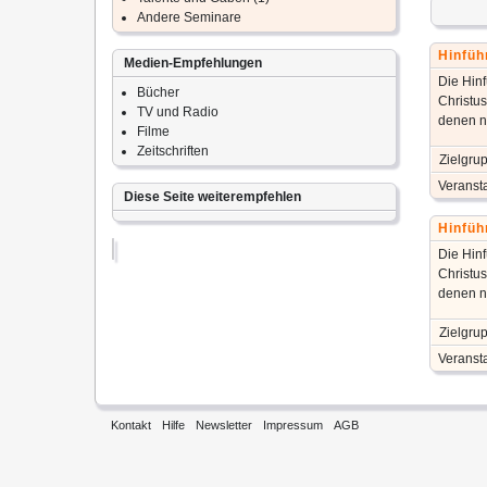
Andere Seminare
Hinfüh
Medien-Empfehlungen
Die Hin
Bücher
Christus
TV und Radio
denen ni
Filme
Zeitschriften
Zielgru
Veransta
Diese Seite weiterempfehlen
Hinfüh
Die Hin
Christus
denen ni
Zielgru
Veransta
Kontakt
Hilfe
Newsletter
Impressum
AGB