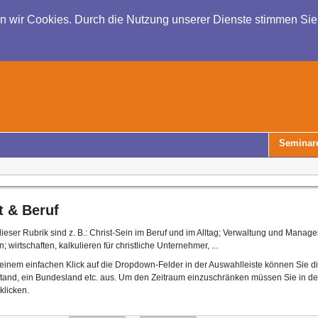
en wir Cookies. Durch die Nutzung unserer Dienste stimmen Si
Seminar
t & Beruf
eser Rubrik sind z. B.: Christ-Sein im Beruf und im Alltag; Verwaltung und Management
; wirtschaften, kalkulieren für christliche Unternehmer, ...
einem einfachen Klick auf die Dropdown-Felder in der Auswahlleiste können Sie d
tand, ein Bundesland etc. aus. Um den Zeitraum einzuschränken müssen Sie in d
klicken.