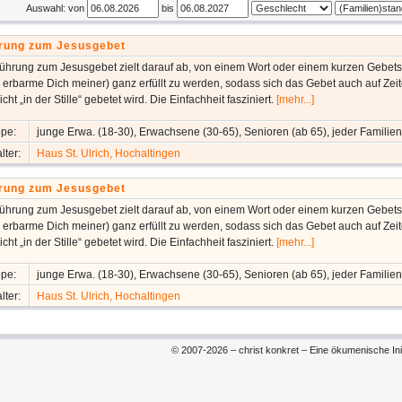
Auswahl: von
bis
rung zum Jesusgebet
führung zum Jesusgebet zielt darauf ab, von einem Wort oder einem kurzen Gebets
 erbarme Dich meiner) ganz erfüllt zu werden, sodass sich das Gebet auch auf Zei
cht „in der Stille“ gebetet wird. Die Einfachheit fasziniert.
[mehr...]
ppe:
junge Erwa. (18-30), Erwachsene (30-65), Senioren (ab 65), jeder Famili
lter:
Haus St. Ulrich, Hochaltingen
rung zum Jesusgebet
führung zum Jesusgebet zielt darauf ab, von einem Wort oder einem kurzen Gebets
 erbarme Dich meiner) ganz erfüllt zu werden, sodass sich das Gebet auch auf Zei
cht „in der Stille“ gebetet wird. Die Einfachheit fasziniert.
[mehr...]
ppe:
junge Erwa. (18-30), Erwachsene (30-65), Senioren (ab 65), jeder Famili
lter:
Haus St. Ulrich, Hochaltingen
© 2007-2026 – christ konkret – Eine ökumenische Init