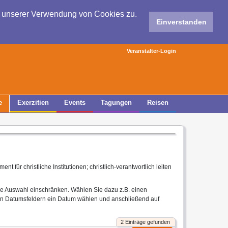
e unserer Verwendung von Cookies zu.
Einverstanden
Veranstalter-Login
e
Exerzitien
Events
Tagungen
Reisen
 für christliche Institutionen; christlich-verantwortlich leiten
ie Auswahl einschränken. Wählen Sie dazu z.B. einen
en Datumsfeldern ein Datum wählen und anschließend auf
2 Einträge gefunden