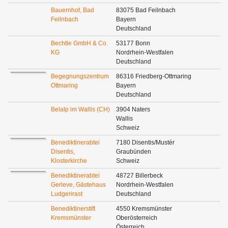
Bauernhof, Bad
83075 Bad Feilnbach
Feilnbach
Bayern
Deutschland
Bechtle GmbH & Co.
53177 Bonn
KG
Nordrhein-Westfalen
Deutschland
Begegnungszentrum
86316 Friedberg-Ottmaring
Ottmaring
Bayern
Deutschland
Belalp im Wallis (CH)
3904 Naters
Wallis
Schweiz
Benediktinerabtei
7180 Disentis/Mustér
Disentis,
Graubünden
Klosterkirche
Schweiz
Benediktinerabtei
48727 Billerbeck
Gerleve, Gästehaus
Nordrhein-Westfalen
Ludgerirast
Deutschland
Benediktinerstift
4550 Kremsmünster
Kremsmünster
Oberösterreich
Österreich