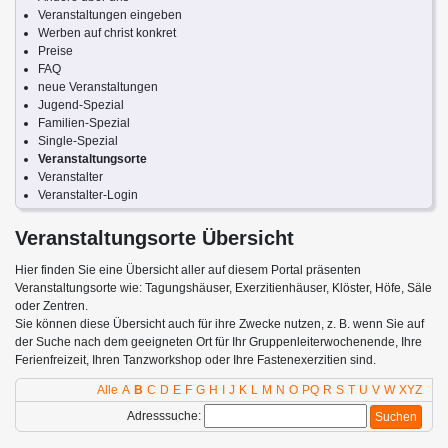
Veranstaltungen eingeben
Werben auf christ konkret
Preise
FAQ
neue Veranstaltungen
Jugend-Spezial
Familien-Spezial
Single-Spezial
Veranstaltungsorte
Veranstalter
Veranstalter-Login
Veranstaltungsorte Übersicht
Hier finden Sie eine Übersicht aller auf diesem Portal präsenten
Veranstaltungsorte wie: Tagungshäuser, Exerzitienhäuser, Klöster, Höfe, Säle
oder Zentren.
Sie können diese Übersicht auch für ihre Zwecke nutzen, z. B. wenn Sie auf
der Suche nach dem geeigneten Ort für Ihr Gruppenleiterwochenende, Ihre
Ferienfreizeit, Ihren Tanzworkshop oder Ihre Fastenexerzitien sind.
Alle
A
B
C
D
E
F
G
H
I
J
K
L
M
N
O
PQ
R
S
T
U
V
W
XYZ
Adresssuche: